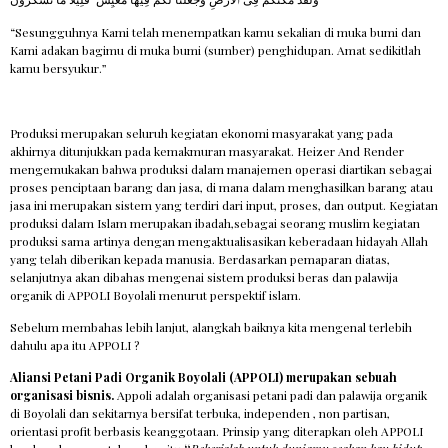
“Sesungguhnya Kami telah menempatkan kamu sekalian di muka bumi dan
Kami adakan bagimu di muka bumi (sumber) penghidupan. Amat sedikitlah
kamu bersyukur.”
Produksi merupakan seluruh kegiatan ekonomi masyarakat yang pada
akhirnya ditunjukkan pada kemakmuran masyarakat. Heizer And Render
mengemukakan bahwa produksi dalam manajemen operasi diartikan sebagai
proses penciptaan barang dan jasa, di mana dalam menghasilkan barang atau
jasa ini merupakan sistem yang terdiri dari input, proses, dan output. Kegiatan
produksi dalam Islam merupakan ibadah,sebagai seorang muslim kegiatan
produksi sama artinya dengan mengaktualisasikan keberadaan hidayah Allah
yang telah diberikan kepada manusia. Berdasarkan pemaparan diatas,
selanjutnya akan dibahas mengenai sistem produksi beras dan palawija
organik di APPOLI Boyolali menurut perspektif islam.
Sebelum membahas lebih lanjut, alangkah baiknya kita mengenal terlebih
dahulu apa itu APPOLI ?
Aliansi Petani Padi Organik Boyolali (APPOLI) merupakan sebuah
organisasi bisnis.
Appoli adalah organisasi petani padi dan palawija organik
di Boyolali dan sekitarnya bersifat terbuka, independen , non partisan,
orientasi profit berbasis keanggotaan. Prinsip yang diterapkan oleh APPOLI