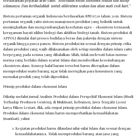
berdasarkan pepatah arab yaitu
“
Bekerjalah untuk duniamu seakan kau hidup
selamanya. Dan be
ribadah
lah untuk akhiratmu seakan kau akan mati esok hari.”
Sistem pertanian organik Indonesia berdasarkan SNI 6729 tahun 2016. Sistem
pertanian organik yaitu sistem manajemen produksi yang holistik untuk
meningkatkan dan mengembangkan kesehatan agro – ekosistem termasuk
keragaman hayati siklus biologi dan aktifitas biologi tanah. Sistem produksi di
APPOLI dimulai dari proses budidaya beras dan palawija dengan sistem
organik hingga pasca panen. Sistem produksi ini sesuai dengan prinsip etika
dalam produksi yang wajib dilaksanakan oleh setiap muslim dalam islam yaitu
berpegang pada semua yang dihalalkan Allah, tidak melewati batas norma-
norma yang berlaku dalam syariat Islam dan memberikan keseimbangan
ekosistem alam. Konsep halal haram tersebut harus diterapkan dalam
memproduksi suatu barang agar tidak merugikan para konsumen yang
memakai produk yang telah diproduksi.
Prinsip produksi dalam ekonomi Islam
Dikutip melalui jurnal Analisis Produksi dalam Perspektif Ekonomi Islam (Studi
Terhadap Produsen Genteng di Muktisari, Kebumen, Jawa Tengah) (2019)
karya Niken Lestari, dkk, ada empat prinsip produksi dalam ekonomi Islam.
Produksi dalam ekonomi Islam harus memperhatikan kemashlahatan
(manfaat), yakni:
Kegiatan produksi harus dilandasi nilai-nilai Islam dan sesuai dengan
kemashlahatannya. Tidak memproduksi barang atau jasa yang