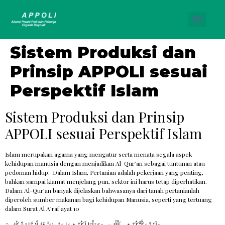
Sistem Produksi dan
Prinsip APPOLI sesuai
Perspektif Islam
Sistem Produksi dan Prinsip
APPOLI sesuai Perspektif Islam
Islam merupakan agama yang mengatur serta menata segala aspek
kehidupan manusia dengan menjadikan Al-Qur’an sebagai tuntunan atau
pedoman hidup. Dalam Islam, Pertanian adalah pekerjaan yang penting,
bahkan sampai kiamat menjelang pun, sektor ini harus tetap diperhatikan.
Dalam Al-Qur’an banyak dijelaskan bahwasanya dari tanah pertanianlah
diperoleh sumber makanan bagi kehidupan Manusia, seperti yang tertuang
dalam Surat Al A’raf ayat 10
وَلَقَدْ مَكَّنَّٰكُمْ فِى ٱلْأَرْضِ وَجَعَلْنَا لَكُمْ فِيهَا مَعَٰيِشَ ۗ قَلِيلًا مَّا تَشْكُرُونَ